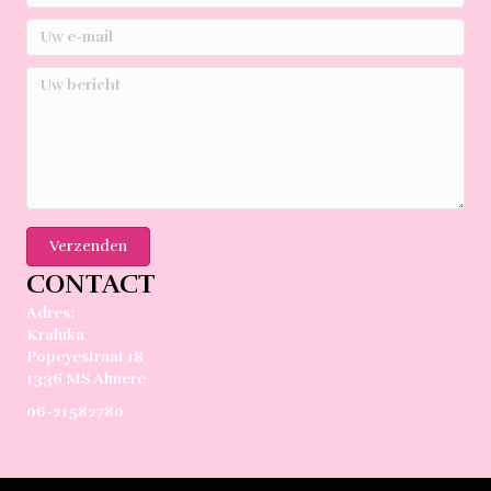
Verzenden
CONTACT
Adres:
Kraluka
Popeyestraat 18
1336 MS Almere
06-21582780