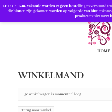
A
LET OP! I.v.m. Vakantie worden er geen bestellingen verstuurd t/m 1
die binnen zijn gekomen worden op volgorde van binnenkomst 
producten niet meer h
HOME
WINKELMAND
Je winkelwagen is momenteel leeg.
Terug naar winkel