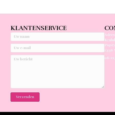
KLANTENSERVICE
CO
Adres
Kralu
Popey
1336 
06-21
Verzenden