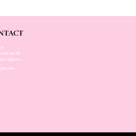
NTACT
:
ka
estraat 18
MS Almere
582780