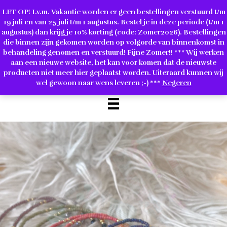
AFREKENEN
ACCOUNT
LET OP! I.v.m. Vakantie worden er geen bestellingen verstuurd t/m
19 juli en van 25 juli t/m 1 augustus. Bestel je in deze periode (t/m 1
augustus) dan krijg je 10% korting (code: Zomer2026). Bestellingen
die binnen zijn gekomen worden op volgorde van binnenkomst in
behandeling genomen en verstuurd! Fijne Zomer!! *** Wij werken
aan een nieuwe website, het kan voor komen dat de nieuwste
producten niet meer hier geplaatst worden. Uiteraard kunnen wij
wel gewoon naar wens leveren ;-) ***
Negeren